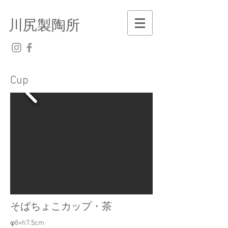
川尻製陶所
​Cup
そばちょこカップ・茶
φ8×h7.5cm