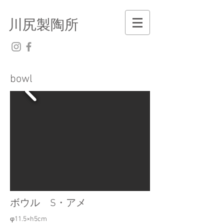
川尻製陶所
​bowl
ボウル S・アメ
φ11.5×h5cm